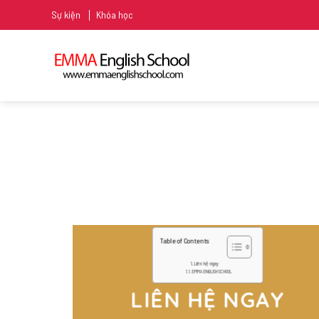
Skip
Sự kiện
Khóa học
to
content
Table of Contents
Liên hệ ngay
EMMA ENGLISH SCHOOL
LIÊN HỆ NGAY