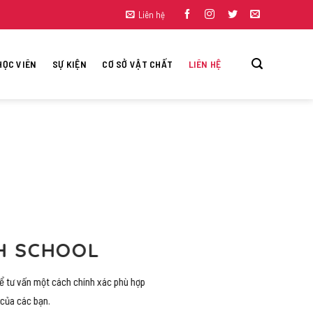
Liên hệ
HỌC VIÊN
SỰ KIỆN
CƠ SỞ VẬT CHẤT
LIÊN HỆ
H SCHOOL
thể tư vấn một cách chính xác phù hợp
của các bạn.