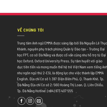
VỀ CHÚNG TÔI
Trung tâm Anh ngữ EMMA được sáng lập bởi Bà Nguyễn Lê Thụ
Khánh, nguyên phụ trách phòng Quản lý Đào tạo – Trường Đại
học FPT, cơ sở Đà Nẵng và được cố vấn cũng như hỗ trợ từ Đại
học Oxford, Oxford University Press. Sự tâm huyết với giáo
dục tiên tiến và mong muốn thế hệ trẻ Việt Nam xem tiếng An
như ngôn ngữ thứ 2-ESL là động lực cho việc thành lập EMMA
English. Địa chỉ Cơ sở 1: 397 Điện Biên Phủ, Q. Thanh Khê, Tp.
Đà Nẵng Địa chỉ Cơ sở 2: 560 Hoàng Thị Loan, Q. Liên Chiểu,
Tp. Đà Nẵng Hotline: (+84) 973 407 555