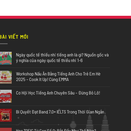
BÀI VIẾT MỚI
Ngày quốc tế thiếu nhi tiếng anh là gì? Nguồn gốc và
ý nghĩa của ngày quốc tế thiếu nhi 1-6
Workshop Nấu Ăn Bằng Tiếng Anh Cho Trẻ Em Hè
2025 – Cook It Up! Cùng EMMA
Cơ Hội Học Tiếng Anh Chuyên Sâu – Đừng Bỏ Lỡ!
Bí Quyết Đạt Band 7.0+ IELTS Trong Thời Gian Ngắn
Học TOEIC Từ Con Số 0: Bắt Đầu Như Thế Nào?