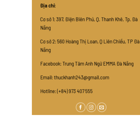
Địa chỉ:
Cơ sở 1: 397, Điện Biên Phủ, Q. Thanh Khê, Tp. Đà
Nẵng
Cơ sở 2: 560 Hoàng Thị Loan, Q Liên Chiểu, TP Đà
Nẵng
Facebook: Trung Tâm Anh Ngữ EMMA Đà Nẵng
Email: thuckhanh243@gmail.com
Hotline: (+84) 973 407 555