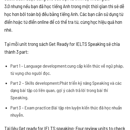
3.0 nhưng nếu bạn đã học tiếng Anh trong một thời gian thì sẽ dễ
học hơn bởi toàn bộ đều bằng tiếng Anh. Các bạn cần sử dụng từ
điển hoặc từ điển online để có thể tra từ, cùng học hiệu quả hơn
nhé.
Tại mỗi unit trong sách Get Ready for IELTS Speaking sẽ chia
thành 3 part:
Part 1 – Language development:cung cấp kiến thức về ngữ pháp,
từ vựng cho người đọc.
Part 2 – Skills development:Phát triển kỹ năng Speaking và các
dạng bài tập có liên quan, gợi ý cách trả lời trong bài thi
Speaking.
Part 3 – Exam practice:Bài tập rèn luyện kiến thức đã học nhuần
nhuyễn.
Tài liệu Get ready for IELTS speaking: Four review units to check