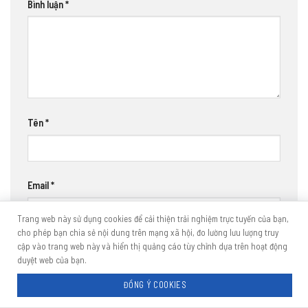
Bình luận
*
Tên
*
Email
*
Trang web này sử dụng cookies để cải thiện trải nghiệm trực tuyến của bạn,
cho phép bạn chia sẻ nội dung trên mạng xã hội, đo lường lưu lượng truy
cập vào trang web này và hiển thị quảng cáo tùy chỉnh dựa trên hoạt động
Trang web
0973.407.555
duyệt web của bạn.
ĐỒNG Ý COOKIES