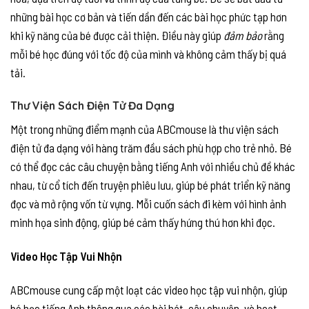
những bài học cơ bản và tiến dần đến các bài học phức tạp hơn
khi kỹ năng của bé được cải thiện. Điều này giúp
đảm bảo
rằng
mỗi bé học đúng với tốc độ của mình và không cảm thấy bị quá
tải.
Thư Viện Sách Điện Tử Đa Dạng
Một trong những điểm mạnh của ABCmouse là thư viện sách
điện tử đa dạng với hàng trăm đầu sách phù hợp cho trẻ nhỏ. Bé
có thể đọc các câu chuyện bằng tiếng Anh với nhiều chủ đề khác
nhau, từ cổ tích đến truyện phiêu lưu, giúp bé phát triển kỹ năng
đọc và mở rộng vốn từ vựng. Mỗi cuốn sách đi kèm với hình ảnh
minh họa sinh động, giúp bé cảm thấy hứng thú hơn khi đọc.
Video Học Tập Vui Nhộn
ABCmouse cung cấp một loạt các video học tập vui nhộn, giúp
bé học tiếng Anh thông qua các bài hát, câu chuyện, và hoạt