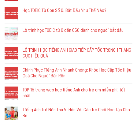
Học TOEIC Từ Con Số 0: Bắt Đầu Như Thế Nào?
Lộ trình học TOEIC từ 0 đến 650 dành cho người bắt đầu
LỘ TRÌNH HỌC TIẾNG ANH GIAO TIẾP CẤP TỐC TRONG 1 THÁNG
CỰC HIỆU QUẢ
Chinh Phục Tiếng Anh Nhanh Chóng: Khóa Học Cấp Tốc Hiệu
Quả Cho Người Bận Rộn
TOP 15 trang web học tiếng Anh cho trẻ em miễn phí, tốt
nhất
Tiếng Anh Trở Nên Thú Vị Hơn Với Các Trò Chơi Học Tập Cho
Bé