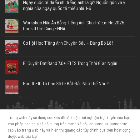
Ngày quốc tế thiếu nhi tiếng anh là gì? Nguồn gốc và ý
nghĩa của ngày quốc tế thiếu nhi 1-6
Workshop Nấu Ăn Bằng Tiếng Anh Cho Trẻ Em Hè 2025 –
Cook It Up! Cùng EMMA
Cơ Hội Học Tiếng Anh Chuyên Sâu – Đừng Bỏ Lỡ!
Bí Quyết Đạt Band 7.0+ IELTS Trong Thời Gian Ngắn
Học TOEIC Từ Con Số 0: Bắt Đầu Như Thế Nào?
Trang web này sử dụng cookies để cải thiện trải nghiệm trực tuyến của bạn,
TRANG CHỦ
GIỚI THIỆU CHUNG
KHÓA HỌC
GIÁO VIÊN
HỌC VIÊN
cho phép bạn chia sẻ nội dung trên mạng xã hội, đo lường lưu lượng truy
SỰ KIỆN
CƠ SỞ VẬT CHẤT
LIÊN HỆ
cập vào trang web này và hiển thị quảng cáo tùy chỉnh dựa trên hoạt động
0973.407.555
duyệt web của bạn.
Copyright 2026 ©
EMMA English School