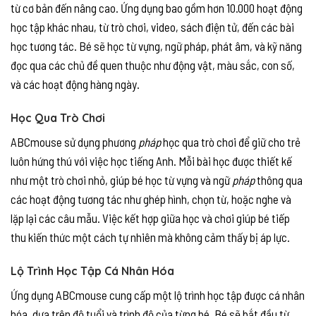
từ cơ bản đến nâng cao. Ứng dụng bao gồm hơn 10.000 hoạt động
học tập khác nhau, từ trò chơi, video, sách điện tử, đến các bài
học tương tác. Bé sẽ học từ vựng, ngữ pháp, phát âm, và kỹ năng
đọc qua các chủ đề quen thuộc như động vật, màu sắc, con số,
và các hoạt động hàng ngày.
Học Qua Trò Chơi
ABCmouse sử dụng phương
pháp
học qua trò chơi để giữ cho trẻ
luôn hứng thú với việc học tiếng Anh. Mỗi bài học được thiết kế
như một trò chơi nhỏ, giúp bé học từ vựng và ngữ
pháp
thông qua
các hoạt động tương tác như ghép hình, chọn từ, hoặc nghe và
lặp lại các câu mẫu. Việc kết hợp giữa học và chơi giúp bé tiếp
thu kiến thức một cách tự nhiên mà không cảm thấy bị áp lực.
Lộ Trình Học Tập Cá Nhân Hóa
Ứng dụng ABCmouse cung cấp một lộ trình học tập được cá nhân
hóa, dựa trên độ tuổi và trình độ của từng bé. Bé sẽ bắt đầu từ